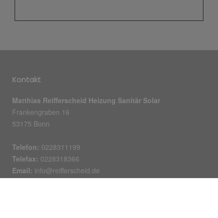
Kontakt
Matthias Reifferscheid Heizung Sanitär Solar
Frankengraben 16
53175 Bonn
Telefon:
0228311199
Telefax:
0228318366
Email:
info@reifferscheid.de
Öffnungszeiten