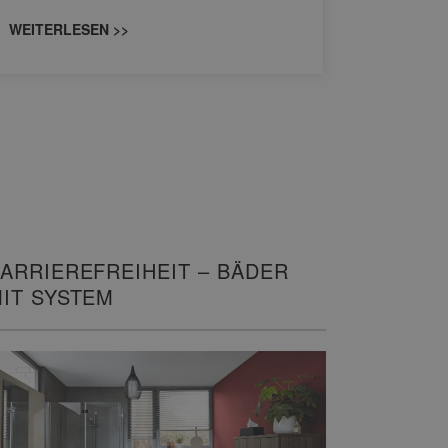
konzipiert
WEITERLESEN >>
WEITERL
ARRIEREFREIHEIT – BÄDER
IT SYSTEM