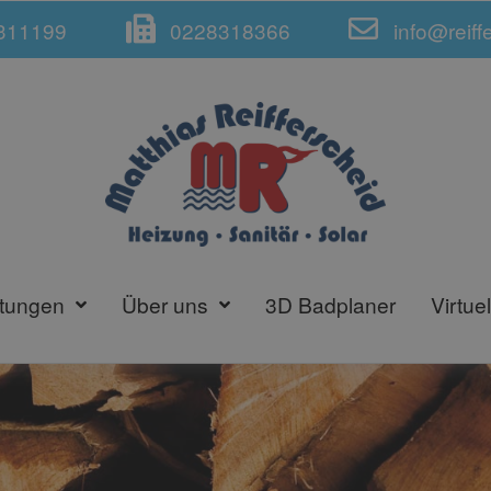
311199
0228318366
info@reiff
stungen
Über uns
3D Badplaner
Virtue