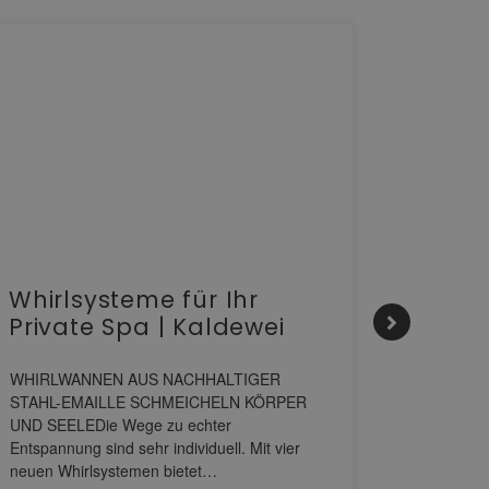
Whirlsysteme für Ihr
Gesta
Private Spa | Kaldewei
alltä
HANS
WHIRLWANNEN AUS NACHHALTIGER
STAHL-EMAILLE SCHMEICHELN KÖRPER
Stil für 
UND SEELEDie Wege zu echter
HANSAGENE
Entspannung sind sehr individuell. Mit vier
von Wascht
neuen Whirlsystemen bietet…
unterschi