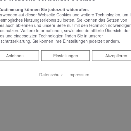
n der 2021 eingeführten CO2-Steuer, günstiger als Öl- oder Gas
Zustimmung können Sie jederzeit widerrufen.
termingerecht
erwenden auf dieser Webseite Cookies und weitere Technologien, um 
estmögliches Nutzungserlebnis zu bieten. Sie können das Setzen von
es auch ablehnen und unsere Seite nur mit den technisch notwendige
Ihre Hackschnitzel-, Scheitholz- oder Pelletheizung, erstellen I
es nutzen. Weitere Informationen, sowie eine detaillierte Übersicht der
dinieren alle beteiligten Gewerke inklusive Schornsteinfeger. 
es und eingesetzten Technologien finden Sie in unserer
schutzerklärung
. Sie können Ihre
Einstellungen
jederzeit ändern.
aubere, zuverlässige und termingerechte Durchführung aller Arb
Ablehnen
Ablehnen
Einstellungen
Akzeptieren
uell Fördermöglichkeiten gibt.
en Sie.​
Datenschutz
Impressum