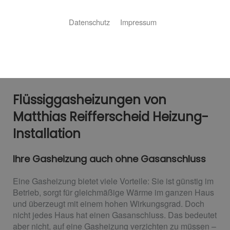
Datenschutz
Impressum
Flüssiggasheizungen von
Matthias Reifferscheid Heizung-
Installation
Ihre Gasheizung auch ohne Gasanschluss
Eine Gasheizung bietet viele Vorteile: Sie ist günstig im
Betrieb, sorgt für gleichmäßige Wärme im ganzen Haus
und überzeugt mit einem hohen Wirkungsgrad. Doch
nicht jedes Haus hat einen Gasanschluss. Das bedeutet
aber nicht, auf eine Gasheizung verzichten zu müssen –